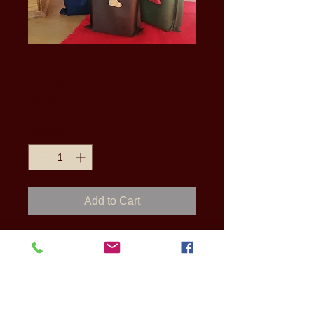
Riso in confezione
regalo
Price
€9.00
Quantity
*
Add to Cart
Il nostro riso carnaroli coltivato nelle nostre
campagne di Grumolo delle Abbadesse
vestito a festa per i vostri regali natalizi