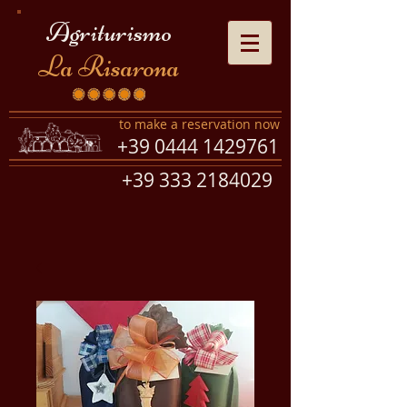
Agriturismo
La Risarona
to make a reservation now
+39 0444 1429761
+39 333 2184029