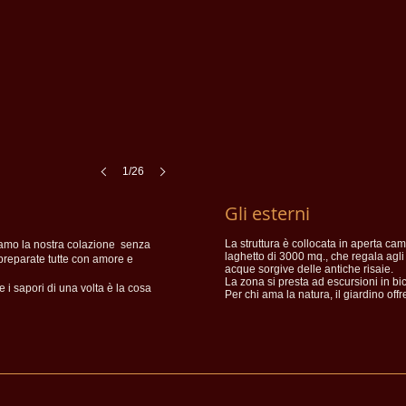
1/26
Gli esterni
La struttura è collocata in aperta ca
viamo la nostra colazione senza
laghetto di 3000 mq., che regala agli os
e preparate tutte con amore e
acque sorgive delle antiche risaie.
La zona si presta ad escursioni in bi
e i sapori di una volta è la cosa
Per chi ama la natura, il giardino offr