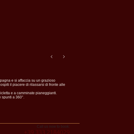
mpagna e si affaccia su un grazioso
piti il piacere di rilassarsi di fronte alle
cicletta e a camminate pianeggianti.
e spunti a 360°.
Call us now to book:
+39 333 2184029​