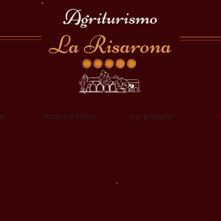
Agriturismo
La Risarona
us
Rooms & Prices
Our products
Taxodium distichum - Cipr