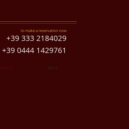
to make a reservation now
+39 333 2184029
+39 0444 1429761
Gallery
More
esso calvo